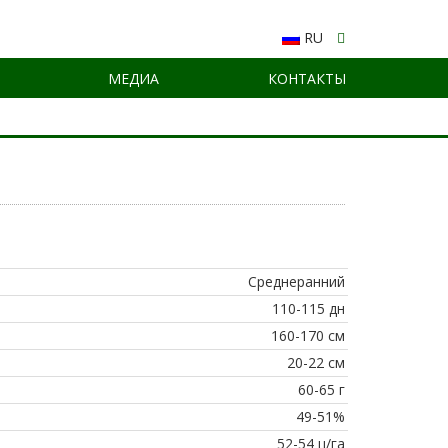
RU
МЕДИА
КОНТАКТЫ
Среднеранний
110-115 дн
160-170 см
20-22 см
60-65 г
49-51%
52-54 ц/га