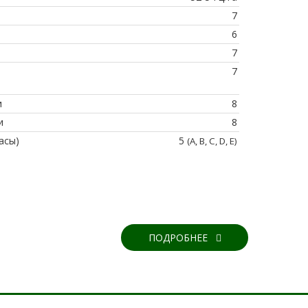
7
6
7
7
и
8
и
8
асы)
5
(A, B, C, D, Е)
ПОДРОБНЕЕ