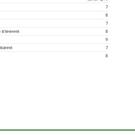
7
8
7
о в’янення
8
9
ування
7
8