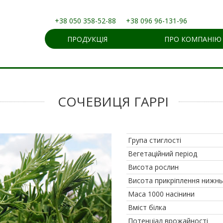
+38 050 358-52-88
+38 096 96-131-96
ПРОДУКЦІЯ
ПРО КОМПАНІЮ
СОЧЕВИЦЯ ГАРРІ
Група стиглості
Вегетаційний період
Висота рослин
Висота прикріплення нижн
Маса 1000 насінини
Вміст білка
Потенціал врожайності