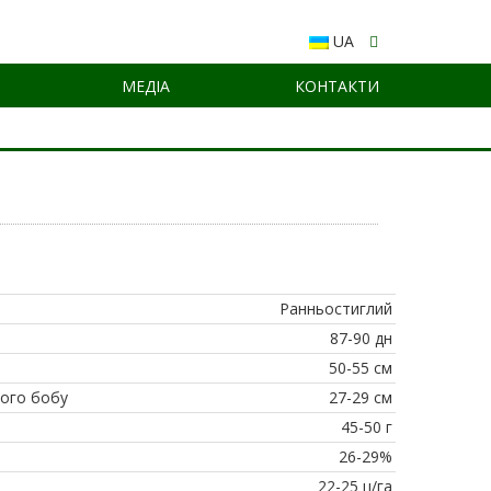
UA
МЕДІА
КОНТАКТИ
Ранньостиглий
87-90 дн
50-55 см
ього бобу
27-29 см
45-50 г
26-29%
22-25 ц/га