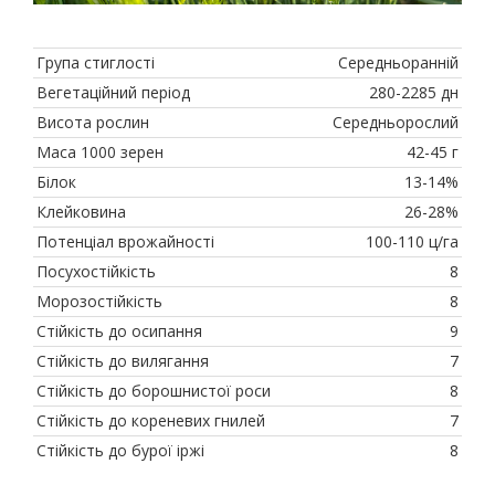
Група стиглості
Середньоранній
Вегетаційний період
280-2285 дн
Висота рослин
Середньорослий
Маса 1000 зерен
42-45 г
Білок
13-14%
Клейковина
26-28%
Потенціал врожайності
100-110 ц/га
Посухостійкість
8
Морозостійкість
8
Стійкість до осипання
9
Стійкість до вилягання
7
Стійкість до борошнистої роси
8
Стійкість до кореневих гнилей
7
Стійкість до бурої іржі
8