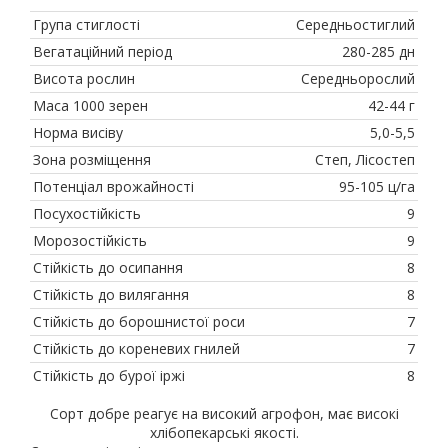
Група стиглості
Середньостиглий
Вегатаційний період
280-285 дн
Висота рослин
Середньорослий
Маса 1000 зерен
42-44 г
Норма висіву
5,0-5,5
Зона розміщення
Степ, Лісостеп
Потенціал врожайності
95-105 ц/га
Посухостійкість
9
Морозостійкість
9
Стійкість до осипання
8
Стійкість до вилягання
8
Стійкість до борошнистої роси
7
Стійкість до кореневих гнилей
7
Стійкість до бурої іржі
8
Сорт добре реагує на високий агрофон, має високі
хлібопекарські якості.